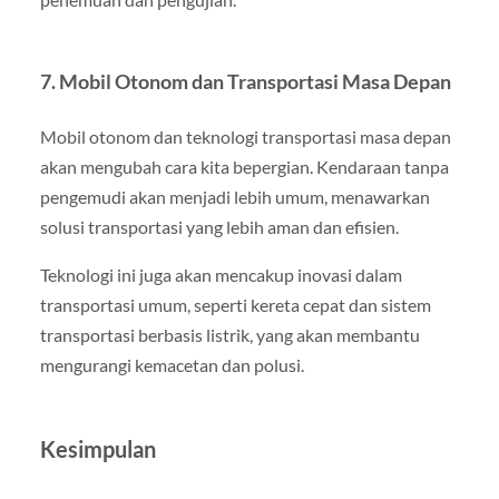
7. Mobil Otonom dan Transportasi Masa Depan
Mobil otonom dan teknologi transportasi masa depan
akan mengubah cara kita bepergian. Kendaraan tanpa
pengemudi akan menjadi lebih umum, menawarkan
solusi transportasi yang lebih aman dan efisien.
Teknologi ini juga akan mencakup inovasi dalam
transportasi umum, seperti kereta cepat dan sistem
transportasi berbasis listrik, yang akan membantu
mengurangi kemacetan dan polusi.
Kesimpulan