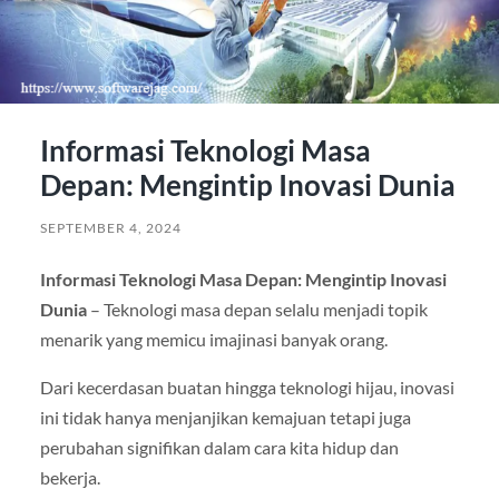
Informasi Teknologi Masa
Depan: Mengintip Inovasi Dunia
SEPTEMBER 4, 2024
Informasi Teknologi Masa Depan: Mengintip Inovasi
Dunia
– Teknologi masa depan selalu menjadi topik
menarik yang memicu imajinasi banyak orang.
Dari kecerdasan buatan hingga teknologi hijau, inovasi
ini tidak hanya menjanjikan kemajuan tetapi juga
perubahan signifikan dalam cara kita hidup dan
bekerja.