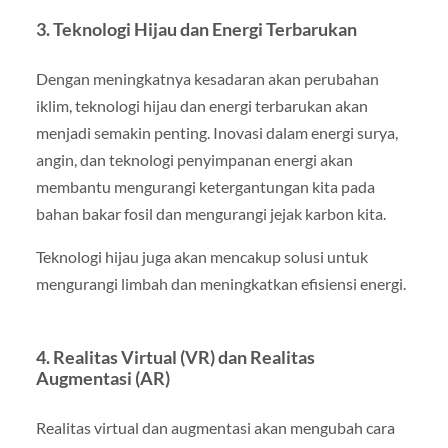
3. Teknologi Hijau dan Energi Terbarukan
Dengan meningkatnya kesadaran akan perubahan
iklim, teknologi hijau dan energi terbarukan akan
menjadi semakin penting. Inovasi dalam energi surya,
angin, dan teknologi penyimpanan energi akan
membantu mengurangi ketergantungan kita pada
bahan bakar fosil dan mengurangi jejak karbon kita.
Teknologi hijau juga akan mencakup solusi untuk
mengurangi limbah dan meningkatkan efisiensi energi.
4. Realitas Virtual (VR) dan Realitas
Augmentasi (AR)
Realitas virtual dan augmentasi akan mengubah cara