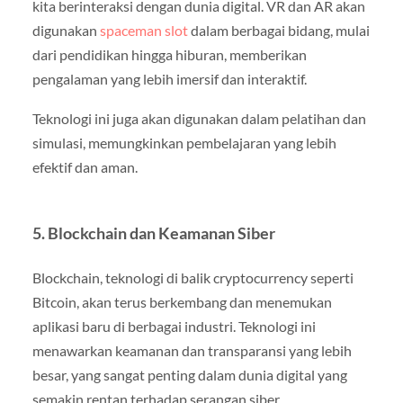
kita berinteraksi dengan dunia digital. VR dan AR akan
digunakan
spaceman slot
dalam berbagai bidang, mulai
dari pendidikan hingga hiburan, memberikan
pengalaman yang lebih imersif dan interaktif.
Teknologi ini juga akan digunakan dalam pelatihan dan
simulasi, memungkinkan pembelajaran yang lebih
efektif dan aman.
5. Blockchain dan Keamanan Siber
Blockchain, teknologi di balik cryptocurrency seperti
Bitcoin, akan terus berkembang dan menemukan
aplikasi baru di berbagai industri. Teknologi ini
menawarkan keamanan dan transparansi yang lebih
besar, yang sangat penting dalam dunia digital yang
semakin rentan terhadap serangan siber.