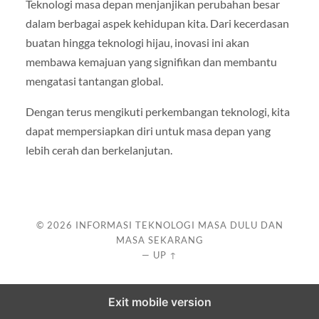
Teknologi masa depan menjanjikan perubahan besar
dalam berbagai aspek kehidupan kita. Dari kecerdasan
buatan hingga teknologi hijau, inovasi ini akan
membawa kemajuan yang signifikan dan membantu
mengatasi tantangan global.
Dengan terus mengikuti perkembangan teknologi, kita
dapat mempersiapkan diri untuk masa depan yang
lebih cerah dan berkelanjutan.
© 2026
INFORMASI TEKNOLOGI MASA DULU DAN
MASA SEKARANG
—
UP ↑
Exit mobile version