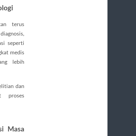
ologi
kan terus
diagnosis,
si seperti
gkat medis
ng lebih
litian dan
t proses
si Masa