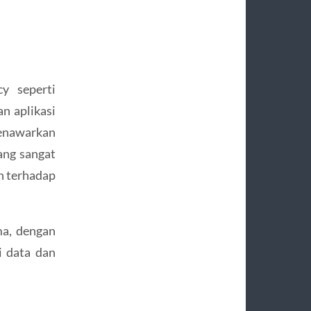
cy seperti
n aplikasi
menawarkan
ang sangat
n terhadap
ma, dengan
i data dan