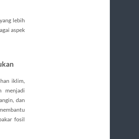
yang lebih
bagai aspek
rukan
han iklim,
n menjadi
angin, dan
membantu
akar fosil