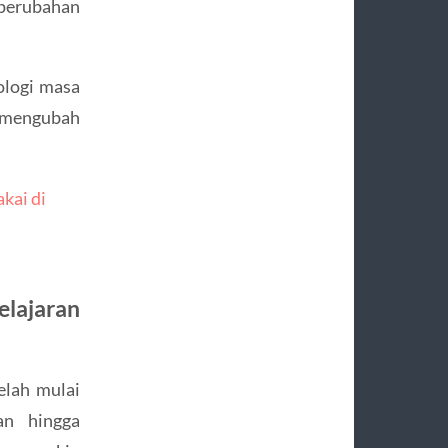
 perubahan
ologi masa
n mengubah
kai di
elajaran
elah mulai
an hingga