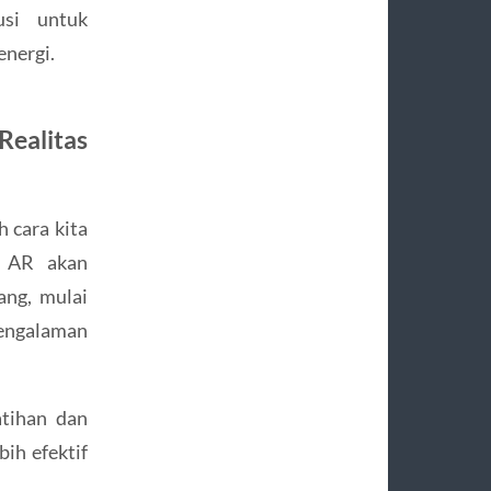
usi untuk
energi.
ealitas
 cara kita
n AR akan
ang, mulai
pengalaman
atihan dan
ih efektif