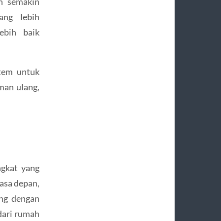
an semakin
ang lebih
ebih baik
tem untuk
man ulang,
ngkat yang
masa depan,
ng dengan
dari rumah