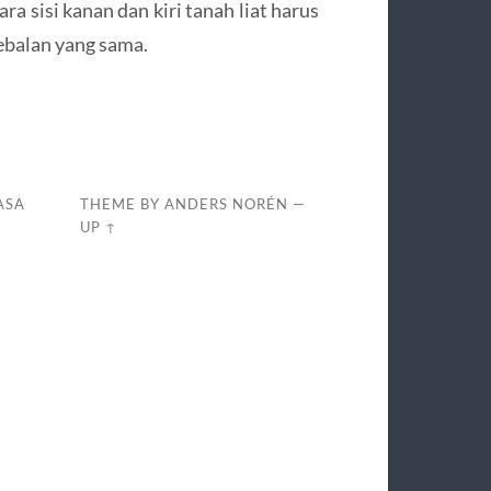
ra sisi kanan dan kiri tanah liat harus
ebalan yang sama.
ASA
THEME BY
ANDERS NORÉN
—
UP ↑