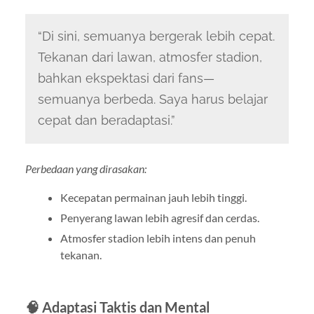
“Di sini, semuanya bergerak lebih cepat.
Tekanan dari lawan, atmosfer stadion,
bahkan ekspektasi dari fans—
semuanya berbeda. Saya harus belajar
cepat dan beradaptasi.”
Perbedaan yang dirasakan:
Kecepatan permainan jauh lebih tinggi.
Penyerang lawan lebih agresif dan cerdas.
Atmosfer stadion lebih intens dan penuh
tekanan.
🧠 Adaptasi Taktis dan Mental