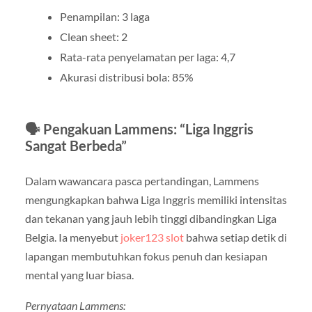
Penampilan: 3 laga
Clean sheet: 2
Rata-rata penyelamatan per laga: 4,7
Akurasi distribusi bola: 85%
🗣️ Pengakuan Lammens: “Liga Inggris
Sangat Berbeda”
Dalam wawancara pasca pertandingan, Lammens
mengungkapkan bahwa Liga Inggris memiliki intensitas
dan tekanan yang jauh lebih tinggi dibandingkan Liga
Belgia. Ia menyebut
joker123 slot
bahwa setiap detik di
lapangan membutuhkan fokus penuh dan kesiapan
mental yang luar biasa.
Pernyataan Lammens: