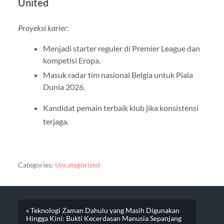
United
Proyeksi karier:
Menjadi starter reguler di Premier League dan
kompetisi Eropa.
Masuk radar tim nasional Belgia untuk Piala
Dunia 2026.
Kandidat pemain terbaik klub jika konsistensi
terjaga.
Categories:
Uncategorized
« Teknologi Zaman Dahulu yang Masih Digunakan
Hingga Kini: Bukti Kecerdasan Manusia Sepanjang