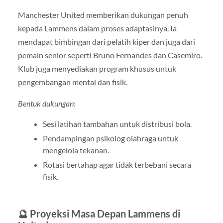
Manchester United memberikan dukungan penuh
kepada Lammens dalam proses adaptasinya. Ia
mendapat bimbingan dari pelatih kiper dan juga dari
pemain senior seperti Bruno Fernandes dan Casemiro.
Klub juga menyediakan program khusus untuk
pengembangan mental dan fisik.
Bentuk dukungan:
Sesi latihan tambahan untuk distribusi bola.
Pendampingan psikolog olahraga untuk
mengelola tekanan.
Rotasi bertahap agar tidak terbebani secara
fisik.
🔮 Proyeksi Masa Depan Lammens di