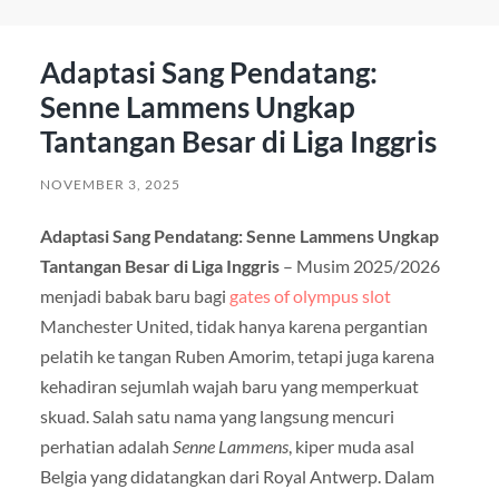
Adaptasi Sang Pendatang:
Senne Lammens Ungkap
Tantangan Besar di Liga Inggris
NOVEMBER 3, 2025
Adaptasi Sang Pendatang: Senne Lammens Ungkap
Tantangan Besar di Liga Inggris
– Musim 2025/2026
menjadi babak baru bagi
gates of olympus slot
Manchester United, tidak hanya karena pergantian
pelatih ke tangan Ruben Amorim, tetapi juga karena
kehadiran sejumlah wajah baru yang memperkuat
skuad. Salah satu nama yang langsung mencuri
perhatian adalah
Senne Lammens
, kiper muda asal
Belgia yang didatangkan dari Royal Antwerp. Dalam