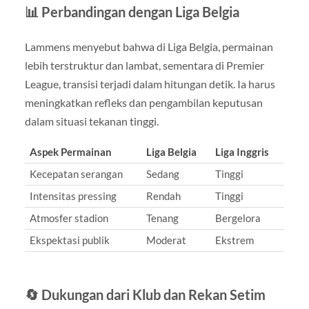
📊 Perbandingan dengan Liga Belgia
Lammens menyebut bahwa di Liga Belgia, permainan
lebih terstruktur dan lambat, sementara di Premier
League, transisi terjadi dalam hitungan detik. Ia harus
meningkatkan refleks dan pengambilan keputusan
dalam situasi tekanan tinggi.
Aspek Permainan
Liga Belgia
Liga Inggris
Kecepatan serangan
Sedang
Tinggi
Intensitas pressing
Rendah
Tinggi
Atmosfer stadion
Tenang
Bergelora
Ekspektasi publik
Moderat
Ekstrem
🔄 Dukungan dari Klub dan Rekan Setim