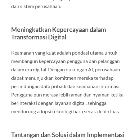
dan sistem perusahaan.
Meningkatkan Kepercayaan dalam
Transformasi Digital
Keamanan yang kuat adalah pondasi utama untuk
membangun kepercayaan pengguna dan pelanggan
dalam era digital. Dengan dukungan AI, perusahaan
dapat menunjukkan komitmen mereka terhadap
perlindungan data pribadi dan keamanan informasi.
Pengguna pun merasa lebih aman dan nyaman ketika
berinteraksi dengan layanan digital, sehingga
mendorong adopsi teknologi baru secara lebih luas.
Tantangan dan Solusi dalam Implementasi