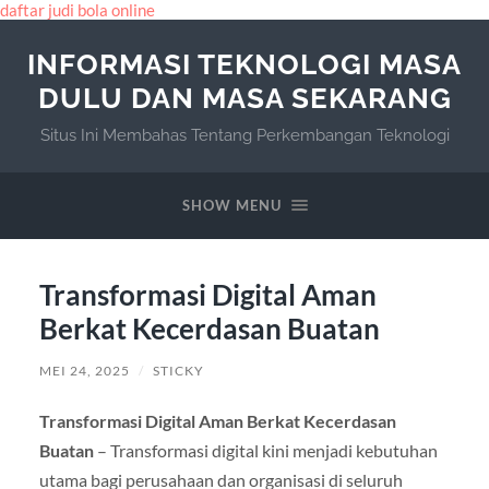
daftar judi bola online
INFORMASI TEKNOLOGI MASA
DULU DAN MASA SEKARANG
Situs Ini Membahas Tentang Perkembangan Teknologi
SHOW MENU
Transformasi Digital Aman
Berkat Kecerdasan Buatan
MEI 24, 2025
/
STICKY
Transformasi Digital Aman Berkat Kecerdasan
Buatan
– Transformasi digital kini menjadi kebutuhan
utama bagi perusahaan dan organisasi di seluruh