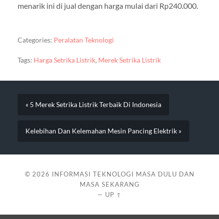
menarik ini di jual dengan harga mulai dari Rp240.000.
Categories:
Peralatan Teknologi
Tags:
Harga Setrika Listrik
,
Merek Setrika Listrik
« 5 Merek Setrika Listrik Terbaik Di Indonesia
Kelebihan Dan Kelemahan Mesin Pancing Elektrik »
© 2026
INFORMASI TEKNOLOGI MASA DULU DAN
MASA SEKARANG
—
UP ↑